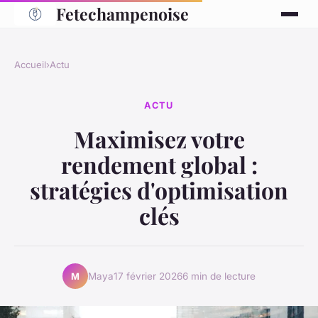
Fetechampenoise
Accueil
›
Actu
ACTU
Maximisez votre
rendement global :
stratégies d'optimisation
clés
Maya
17 février 2026
6 min de lecture
M