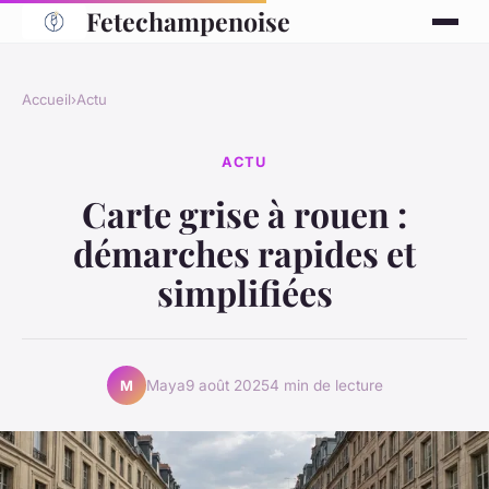
Fetechampenoise
Accueil
›
Actu
ACTU
Carte grise à rouen :
démarches rapides et
simplifiées
Maya
9 août 2025
4 min de lecture
M