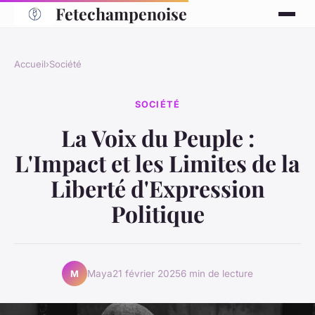
Fetechampenoise
Accueil
›
Société
SOCIÉTÉ
La Voix du Peuple :
L'Impact et les Limites de la
Liberté d'Expression
Politique
Maya
21 février 2025
6 min de lecture
M