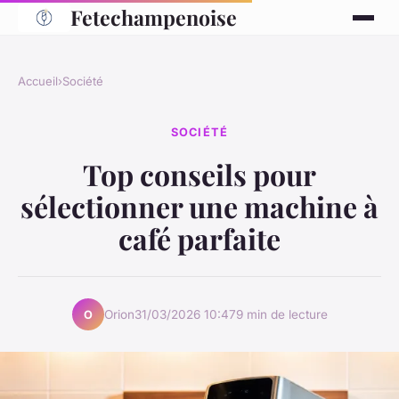
Fetechampenoise
Accueil
›
Société
SOCIÉTÉ
Top conseils pour
sélectionner une machine à
café parfaite
Orion
31/03/2026 10:47
9 min de lecture
O