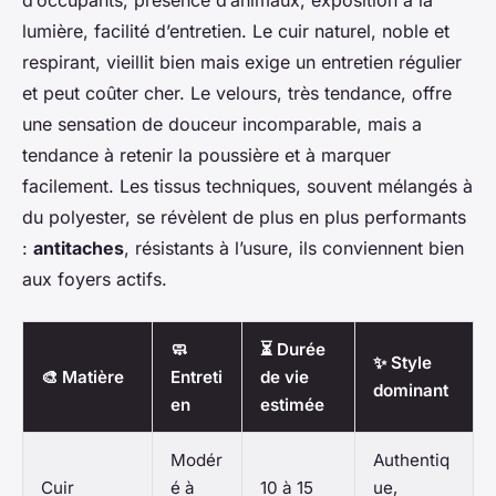
lumière, facilité d’entretien. Le cuir naturel, noble et
respirant, vieillit bien mais exige un entretien régulier
et peut coûter cher. Le velours, très tendance, offre
une sensation de douceur incomparable, mais a
tendance à retenir la poussière et à marquer
facilement. Les tissus techniques, souvent mélangés à
du polyester, se révèlent de plus en plus performants
:
antitaches
, résistants à l’usure, ils conviennent bien
aux foyers actifs.
🧼
⏳ Durée
✨ Style
🎨 Matière
Entreti
de vie
dominant
en
estimée
Modér
Authentiq
Cuir
é à
10 à 15
ue,