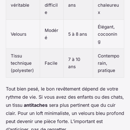
véritable
difficil
ans
chaleureu
e
x
Élégant,
Modér
Velours
5 à 8 ans
cocoonin
é
g
Tissu
Contempo
7 à 10
technique
Facile
rain,
ans
(polyester)
pratique
Tout bien pesé, le bon revêtement dépend de votre
rythme de vie. Si vous avez des enfants ou des chats,
un tissu
antitaches
sera plus pertinent que du cuir
clair. Pour un loft minimaliste, un velours bleu profond
peut devenir une pièce forte. L’important est
d’anticiper, pas de regretter.