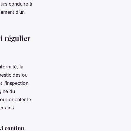
ours conduire à
sement d’un
i régulier
formité, la
pesticides ou
 l’inspection
gine du
our orienter le
ertains
vi continu