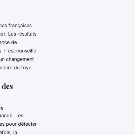
mes françaises
e). Les résultats
sence de
Il est conseillé
d’un changement
itaire du foyer.
n des
és
mandé. Les
es pour détecter
fois, la