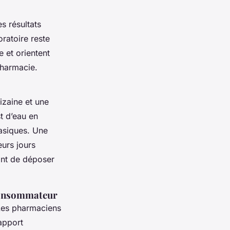
s résultats
ratoire reste
 et orientent
pharmacie.
izaine et une
st d’eau en
asiques. Une
eurs jours
ant de déposer
 consommateur
 Les pharmaciens
apport