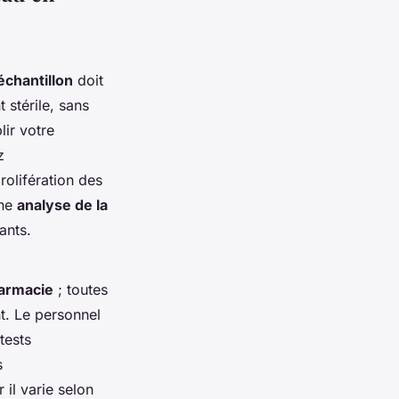
échantillon
doit
 stérile, sans
lir votre
z
rolifération des
une
analyse de la
ants.
harmacie
; toutes
nt. Le personnel
tests
s
il varie selon