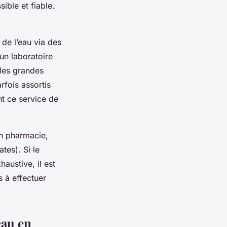
ible et fiable.
 de l’eau via des
 un laboratoire
 les grandes
rfois assortis
nt ce service de
En pharmacie,
tes). Si le
austive, il est
s à effectuer
eau en