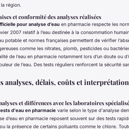
 la région.
ises et conformité des analyses réalisées
ficielle pour analyse d’eau
en pharmacie respecte les nor
nvier 2007 relatif à l’eau destinée à la consommation humain
au potable et normes françaises permettent de vérifier l’ab
reuses comme les nitrates, plomb, pesticides ou bactéries. 
ualité de l’eau en pharmacie notamment lors d’un doute ou 
uleur de l’eau. Des tests réguliers renforcent la sécurité san
es analyses, délais, coûts et interprétatio
analyses et différences avec les laboratoires spécialis
s tests d'eau en pharmacie
varie selon le type d'analyse de
yse d’eau en pharmacie reposent souvent sur des tests rapid
 ou la présence de certains polluants comme le chlore. Toute