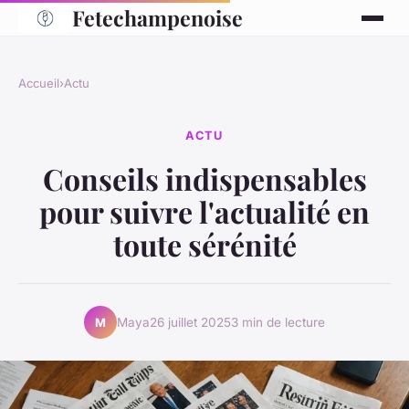
Fetechampenoise
Accueil
›
Actu
ACTU
Conseils indispensables
pour suivre l'actualité en
toute sérénité
Maya
26 juillet 2025
3 min de lecture
M